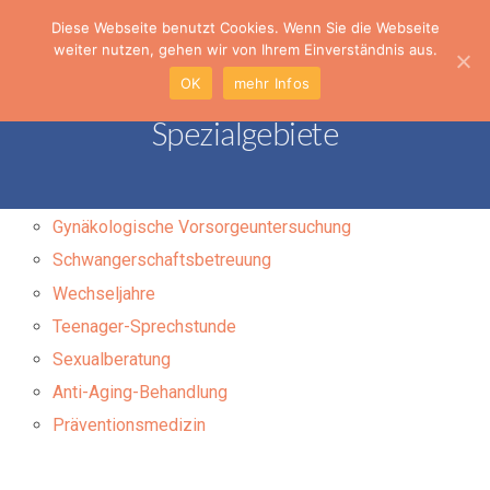
Diese Webseite benutzt Cookies. Wenn Sie die Webseite
weiter nutzen, gehen wir von Ihrem Einverständnis aus.
OK
mehr Infos
Spezialgebiete
Gynäkologische Vorsorgeuntersuchung
Schwangerschaftsbetreuung
Wechseljahre
Teenager-Sprechstunde
Sexualberatung
Anti-Aging-Behandlung
Präventionsmedizin